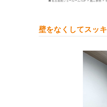
名古屋南ショールームTOP
>
施工事例
>
壁をなくしてスッ