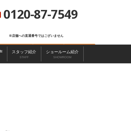
総合サイト
ニッカホーム会社概要
ショールーム一覧
0120-87-7549
※店舗への直通番号ではございません
お問い合わせ
無料見積もり
来店予約
声
スタッフ紹介
ショールーム紹介
STAFF
SHOWROOM