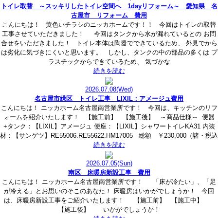
トイレ取替 ～スッキリしたトイレ空間へ 1dayリフォーム～ 愛知県 名
古屋市 リフォーム 費用
こんにちは！ 黄色いチラシのニッカホームです！！ 今回はトイレの取替
工事させていただきました！ 今回はタンクから水が漏れているとの お問
合せをいただきました！ トイレ本体は陶器でできているため、 外見でから
は劣化に気づきにくいと思います。 しかし、タンクの中の部品の多くは プ
ラスチックからできているため、 気づかな
続きを読む
2026.07.08
(Wed)
名古屋市緑区 トイレ工事 LIXIL：アメージュ費用
こんにちは！ ニッカホーム名古屋南営業所です！ 今回は、キッチンのリフ
ォームを紹介いたします！ 【施工前】 【施工後】 ～商品仕様～ 便器
+タンク：【LIXIL】アメージュ 便座：【LIXIL】シャワートイレKA31 内装
材：【サンゲツ】RE55006.RE55622.HM17005 総額 ￥230,000（諸・税込
続きを読む
2026.07.05
(Sun)
南区 床暖房新設工事 費用
こんにちは！ ニッカホーム名古屋南営業所です！ 「床が冷たい」、「足
が冷える」とお思いのそこのあなた！ 床暖房はいかがでしょうか！ 今回
は、床暖房新設工事をご紹介いたします！ 【施工前】 【施工中】
【施工後】 いかがでしょうか！