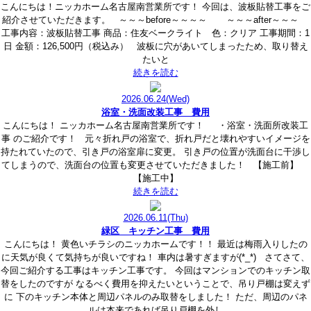
こんにちは！ニッカホーム名古屋南営業所です！ 今回は、波板貼替工事をご
紹介させていただきます。 ～～～before～～～～ ～～～after～～～
工事内容：波板貼替工事 商品：住友ベークライト 色：クリア 工事期間：1
日 金額：126,500円（税込み） 波板に穴があいてしまったため、取り替え
たいと
続きを読む
2026.06.24
(Wed)
浴室・洗面改装工事 費用
こんにちは！ ニッカホーム名古屋南営業所です！ ・浴室・洗面所改装工
事 のご紹介です！ 元々折れ戸の浴室で、折れ戸だと壊れやすいイメージを
持たれていたので、引き戸の浴室扉に変更。 引き戸の位置が洗面台に干渉し
てしまうので、洗面台の位置も変更させていただきました！ 【施工前】
【施工中】
続きを読む
2026.06.11
(Thu)
緑区 キッチン工事 費用
こんにちは！ 黄色いチラシのニッカホームです！！ 最近は梅雨入りしたの
に天気が良くて気持ちが良いですね！ 車内は暑すぎますが(*_*) さてさて、
今回ご紹介する工事はキッチン工事です。 今回はマンションでのキッチン取
替をしたのですが なるべく費用を抑えたいということで、吊り戸棚は変えず
に 下のキッチン本体と周辺パネルのみ取替をしました！ ただ、周辺のパネ
ルは本来であれば吊り戸棚を外し