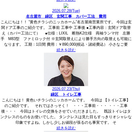
2026.07.28
(Tue)
名古屋市 緑区 玄関工事 カバー工法 費用
こんにちは！！ ”黄色チラシのニッカホーム”名古屋南営業所です。 今回は玄
関ドア工事のご紹介です。 工事前 工事中 工事後 ●工事内容：玄関ドア取替
え（カバー工法にて） ●仕様：LIXIL 断熱K2仕様 両袖ランマ付 左勝
手 M83型 ファミロック付 ※玄関取替えにより勝手方向の取替えも可能に
なります。 工期：1日間 費用：￥890,000(税込・諸経費込） 小さなご要
続きを読む
2026.07.23
(Thu)
緑区 トイレ工事
こんにちは！ 黄色いチラシのニッカホームです。 今回は 【トイレ工事】
のご紹介です。 それではさっそく！ ・・・工事前・・・ ・・・工事
後・・・ 今回はトイレの交換をさせていただきました。 既設トイレはタ
ンクレスのものをお使いでした。 タンクレスは見た目もすっきりオシャレな
印象ですよね。しかし少しお値段が張るのも事実です。 そ
続きを読む