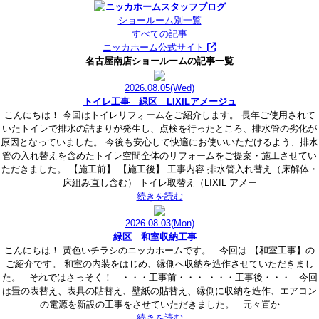
ショールーム別一覧
すべての記事
ニッカホーム公式サイト
名古屋南店ショールームの記事一覧
2026.08.05
(Wed)
トイレ工事 緑区 LIXILアメージュ
こんにちは！ 今回はトイレリフォームをご紹介します。 長年ご使用されて
いたトイレで排水の詰まりが発生し、点検を行ったところ、排水管の劣化が
原因となっていました。 今後も安心して快適にお使いいただけるよう、排水
管の入れ替えを含めたトイレ空間全体のリフォームをご提案・施工させてい
ただきました。 【施工前】 【施工後】 工事内容 排水管入れ替え（床解体・
床組み直し含む） トイレ取替え（LIXIL アメー
続きを読む
2026.08.03
(Mon)
緑区 和室収納工事
こんにちは！ 黄色いチラシのニッカホームです。 今回は 【和室工事】の
ご紹介です。 和室の内装をはじめ、縁側へ収納を造作させていただきまし
た。 それではさっそく！ ・・・工事前・・・ ・・・工事後・・・ 今回
は畳の表替え、表具の貼替え、壁紙の貼替え、縁側に収納を造作、エアコン
の電源を新設の工事をさせていただきました。 元々置か
続きを読む