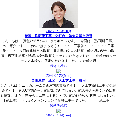
2026.07.23
(Thu)
緑区 洗面所工事 化粧台・幹太君架台取替
こんにちは！ 黄色いチラシのニッカホームです。 今回は 【洗面所工事】
のご紹介です。 それではさっそく！ ・・・工事前・・・ ・・・工事
後・・・ 今回は化粧台の取替、天井壁のクロス貼替、幹太君の架台の取
替、床下収納庫・洗濯水栓の取替をさせていただきました。 化粧台はタッ
チレス水栓をご選定いただきました。 また幹太君
続きを読む
2026.07.20
(Mon)
名古屋市 緑区 人工芝工事 費用
こんにちは！ ニッカホーム名古屋南営業所です！ 人工芝新設工事 のご紹
介です！ 庭のU字溝から、蛇が出てきてしまい、蛇の侵入を塞ぐために蓋
を設置。 また、芝から人工芝にすることで、蛇の餌がない状態にしました。
【施工前】 ※ちょうどマンションで配管工事中でした。 【施工中】
続きを読む
2026.07.14
(Tue)