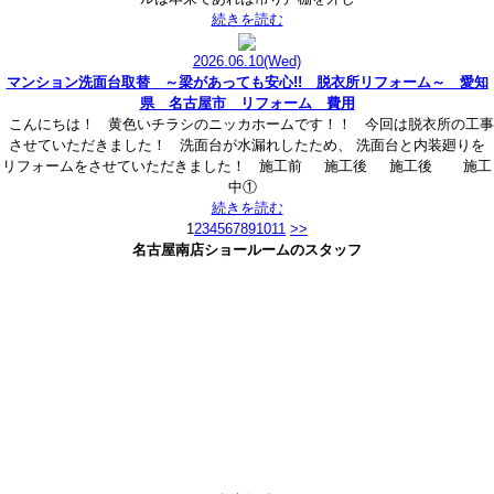
続きを読む
2026.06.10
(Wed)
マンション洗面台取替 ～梁があっても安心!! 脱衣所リフォーム～ 愛知
県 名古屋市 リフォーム 費用
こんにちは！ 黄色いチラシのニッカホームです！！ 今回は脱衣所の工事
させていただきました！ 洗面台が水漏れしたため、 洗面台と内装廻りを
リフォームをさせていただきました！ 施工前 施工後 施工後 施工
中①
続きを読む
1
2
3
4
5
6
7
8
9
10
11
>>
名古屋南店ショールームのスタッフ