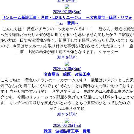
続きを読む
2026.07.05
(Sun)
サンルーム新設工事・戸建・LIXILサニージュ ～名古屋市・緑区・リフォ
ーム・費用～
こんにちは！ 黄色いチラシのニッカホームです！！ 皆さん、最近は嵐だ
ったり梅雨だったり天候が悪い期間が多いと思いませんでしたか？ ご家族が
多い方は一日でも洗濯物が多く、部屋干しでも限界があったと思います！ な
ので、今回はサンルームを取り付けた事例を紹介させていただきます！ 施
工前 上記の画像が施工前の画像となります。 シャッター
続きを読む
2026.07.05
(Sun)
名古屋市 緑区 改装工事
こんにちは！ 黄色いチラシのニッカホームです！ 最近はジメジメとした天
気でなんだか過ごしにくいですが そんなことは関係なく元気に働いておりま
す！ 当たり前ですね（笑） さてさて今回は、戸建てのLDK改装工事のご紹
介です。 今回のリフォームは２部屋を繋げて１部屋にしてLDKを作ることで
す。 キッチンの間取りを変えたいということもご要望のひとつでしたので、
そこも工事させて頂
続きを読む
2026.06.25
(Thu)
緑区 波板貼替工事 費用