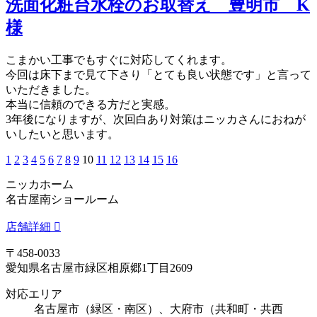
洗面化粧台水栓のお取替え 豊明市 K
様
こまかい工事でもすぐに対応してくれます。
今回は床下まで見て下さり「とても良い状態です」と言って
いただきました。
本当に信頼のできる方だと実感。
3年後になりますが、次回白あり対策はニッカさんにおねが
いしたいと思います。
1
2
3
4
5
6
7
8
9
10
11
12
13
14
15
16
ニッカホーム
名古屋南ショールーム
店舗詳細
〒458-0033
愛知県名古屋市緑区相原郷1丁目2609
対応エリア
名古屋市（緑区・南区）、大府市（共和町・共西