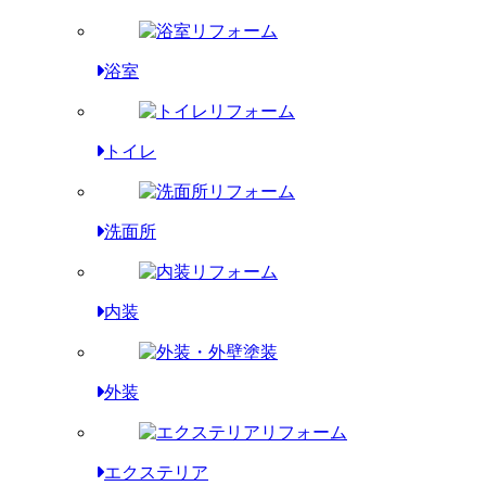
浴室
トイレ
洗面所
内装
外装
エクステリア