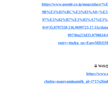
https://www.google.co.jp/maps/
9B%E3%83%BC%E3%83%A0+%E
97%E3%82%B7%E3%83%A7%E3
0/@35.0797558,136.9699723,17.31z/da
097!8m2!3d35.0798634
entry=ttu&g_ep=EgoyMD
⇊
Web
https://www.
chubu=nagoyaminami&_gl=1*17s2