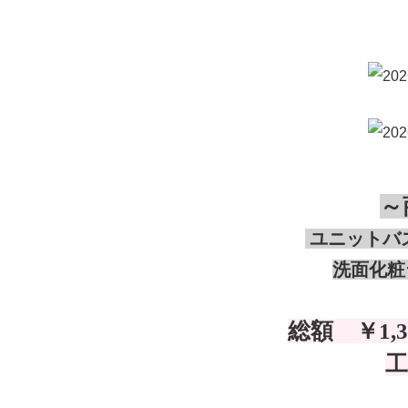
～
ユニットバス
洗面化粧
総額 ￥1,3
工