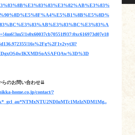
place/%E3%83%8B%E3%83%83%E3%82%AB%E3%83%
5%90%8D%E5%8F%A4%E5%B1%8B%E5%8D%
%83%BC%E3%83%AB%E3%83%BC%E3%83%A
ta=!4m6!3m5!1s0x60037cb70551f937:0xc616973d07e18
!4d136.972355!16s%2Fg%2F1v2yyt3l?
I1MDgxOS4wIKXMDSoASAFQAw%3D%3D
からのお問い合わせ⇊
nikka-home.co.jp/contact/?
6mk*_gcl_au*NTMxNTU2NDIuMTc1MzIzNDM1Mg..