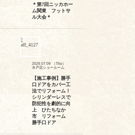
＊第7回ニッカホー
ム関東 フットサ
ル大会＊
2026.07.09
（Thu）
水戸店ショールーム
【施工事例】勝手
口ドアをカバー工
法でリフォーム！
シリンダーレスで
防犯性を劇的に向
上 ひたちなか
市 リフォーム
勝手口ドア